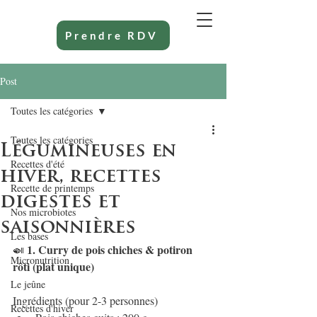
Prendre RDV
Post
Toutes les catégories
Toutes les catégories
Légumineuses en
Recettes d'été
hiver, recettes
Recette de printemps
digestes et
Nos microbiotes
saisonnières
Les bases
 1. Curry de pois chiches & potiron 
🍛
Micronutrition
rôti (plat unique)
Le jeûne
Ingrédients (pour 2-3 personnes)
Recettes d'hiver