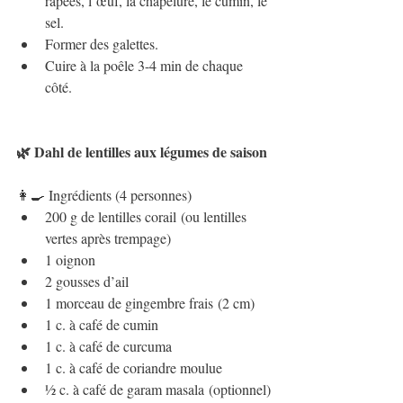
râpées, l’œuf, la chapelure, le cumin, le 
sel.
Former des galettes.
Cuire à la poêle 3-4 min de chaque 
côté.
🌿 Dahl de lentilles aux légumes de saison
👩‍🍳 Ingrédients (4 personnes)
200 g de lentilles corail (ou lentilles 
vertes après trempage)
1 oignon
2 gousses d’ail
1 morceau de gingembre frais (2 cm)
1 c. à café de cumin
1 c. à café de curcuma
1 c. à café de coriandre moulue
½ c. à café de garam masala (optionnel)