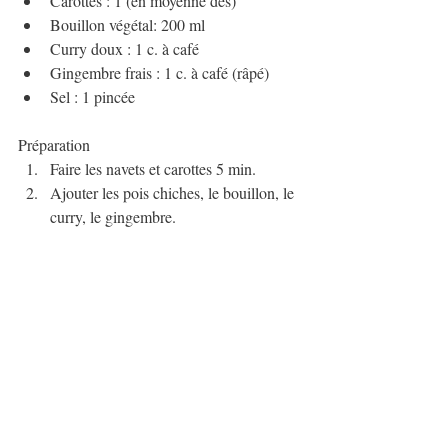
Carottes : 1 (en moyenne dés)
Bouillon végétal: 200 ml
Curry doux : 1 c. à café
Gingembre frais : 1 c. à café (râpé)
Sel : 1 pincée
Préparation
Faire les navets et carottes 5 min.
Ajouter les pois chiches, le bouillon, le 
curry, le gingembre.
Cuire 20 min à feu doux — laisser 
tiédir avant de servir.
🌱 Conseils généraux pour l’hiver
Choisir les légumineuses les plus 
digestes : lentilles corail, haricots 
blancs, pois chiches, fèves
Les rincer abondamment si en conserve