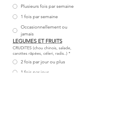
Plusieurs fois par semaine
1 fois par semaine
Occasionnellement ou
jamais
LEGUMES ET FRUITS
CRUDITES (chou chinois, salade,
carottes râpées, céleri, radis..)
*
2 fois par jour ou plus
1 fois par jour
1 fois par semaine
Jamais
LEGUMES CUITS
*
2 fois par jour
1 fois par jour
Plusieurs fois par semaine