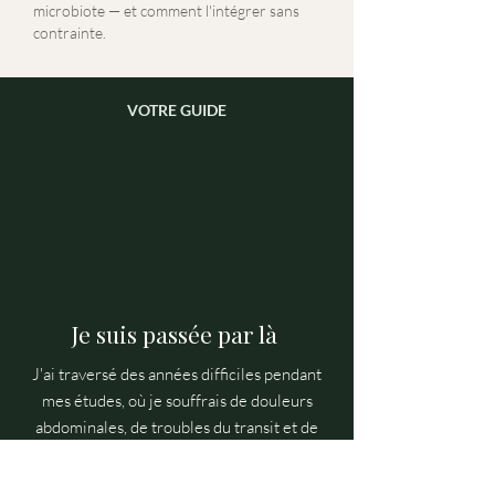
microbiote — et comment l'intégrer sans
contrainte.
VOTRE GUIDE
Je suis passée par là
J'ai traversé des années difficiles pendant
mes études, où je souffrais de douleurs
abdominales, de troubles du transit et de
ballonnements quasi quotidiens.