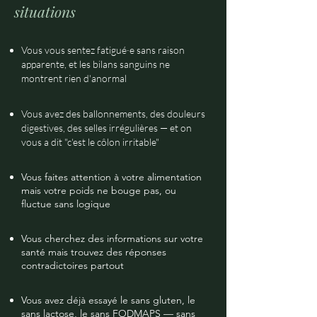
situations
Vous vous sentez fatigué·e sans raison
apparente, et les bilans sanguins ne
montrent rien d'anormal
Vous avez des ballonnements, des douleurs
digestives, des selles irrégulières — et on
vous a dit "c'est le côlon irritable"
Vous faites attention à votre alimentation
mais votre poids ne bouge pas, ou
fluctue sans logique
Vous cherchez des informations sur votre
santé mais trouvez des réponses
contradictoires partout
Vous avez déjà essayé le sans gluten, le
sans lactose, le sans FODMAPS — sans