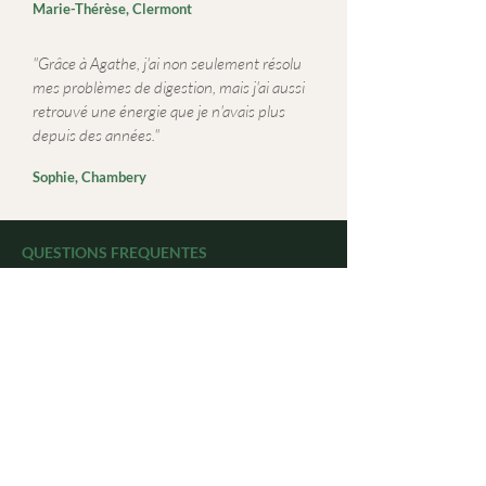
Marie-Thérèse, Clermont
"Grâce à Agathe, j'ai non seulement résolu
mes problèmes de digestion, mais j'ai aussi
retrouvé une énergie que je n'avais plus
depuis des années."
Sophie, Chambery
QUESTIONS FREQUENTES
Ce que vous vous demandez
Est-ce fait pour moi ?
Un premier appel gratuit de 30 minutes permet
de faire le point sur votre situation et de voir
ensemble si mon approche vous correspond. Sans
engagement.
Par où commencer ?