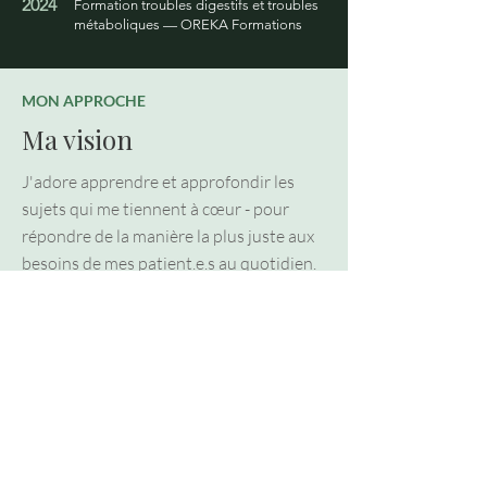
2024
Formation troubles digestifs et troubles
métaboliques — OREKA Formations
MON APPROCHE
Ma vision
J'adore apprendre et approfondir les
sujets qui me tiennent à cœur - pour
répondre de la manière la plus juste aux
besoins de mes patient.e.s au quotidien.
L'écoute active et la bienveillance sont 2
de mes caractéristiques qui teintent ma
façon de travailler, car je pense que c'est
comme cela que l'on change des
habitudes pour de bon, en y allant pas à
pas, en comprenant le pourquoi.
Si les connaissances me manquent sur un