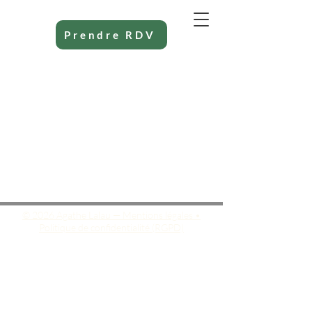
Prendre RDV
© 2026 Agathe Lalau — Mentions légales •
Politique de confidentialité (RGPD)