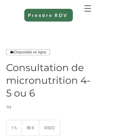
Prendre RDV
Disponible en ligne
Consultation de
micronutrition 4-
5 ou 6
1H
80
euros
1 h
1
80 €
VISIO