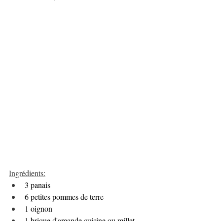
Ingrédients:
3 panais
6 petites pommes de terre
1 oignon
1 brique d'amande cuisine ou millet 