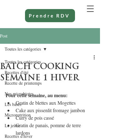
Prendre RDV
Post
Toutes les catégories
Toutes les catégories
BATCH COOKING
Recettes d'été
SEMAINE 1 HIVER
Recette de printemps
Nos microbiotes
Pour cette semaine, au menu:
Gratin de blettes aux Mogettes 
Les bases
Cake aux pissenlit fromage jambon
Micronutrition
Curry de pois cassé
Gratin de panais, pomme de terre 
Le jeûne
lardons
Recettes d'hiver