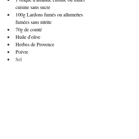
cuisine sans sucre
100g Lardons fumés ou allumettes 
fumées sans nitrite
70g de comté
Huile d'olive 
Herbes de Provence
Poivre 
Sel
Recette:
Éplucher les pommes de terre et les panais 
et les couper en tranches d'épaisseur 
moyenne, à l'aide d'un couteau.
Les précuire à la vapeur ou dans une poêle 
avec un fond d'eau et un couvercle pendant 